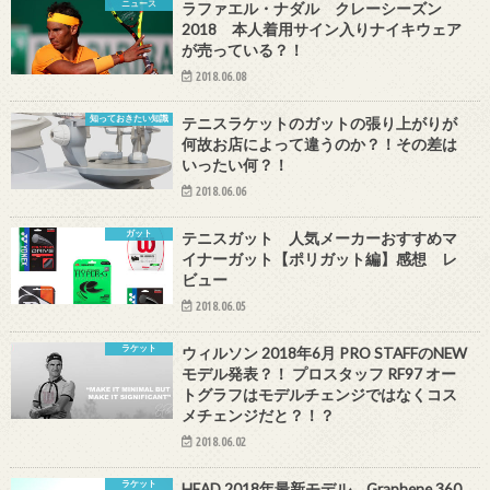
ニュース
ラファエル・ナダル クレーシーズン
2018 本人着用サイン入りナイキウェア
が売っている？！
2018.06.08
知っておきたい知識
テニスラケットのガットの張り上がりが
何故お店によって違うのか？！その差は
いったい何？！
2018.06.06
ガット
テニスガット 人気メーカーおすすめマ
イナーガット【ポリガット編】感想 レ
ビュー
2018.06.05
ラケット
ウィルソン 2018年6月 PRO STAFFのNEW
モデル発表？！ プロスタッフ RF97 オー
トグラフはモデルチェンジではなくコス
メチェンジだと？！？
2018.06.02
ラケット
HEAD 2018年最新モデル Graphene 360