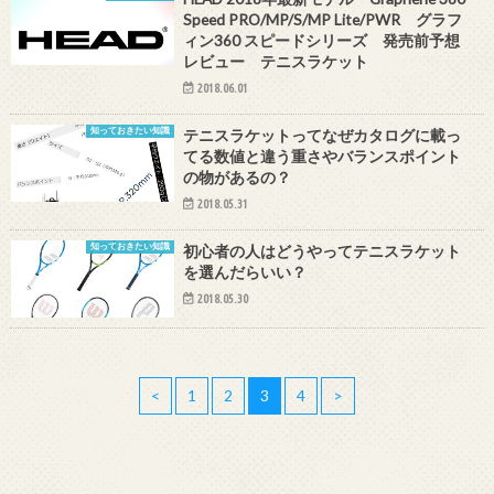
Speed PRO/MP/S/MP Lite/PWR グラフ
ィン360 スピードシリーズ 発売前予想
レビュー テニスラケット
2018.06.01
知っておきたい知識
テニスラケットってなぜカタログに載っ
てる数値と違う重さやバランスポイント
の物があるの？
2018.05.31
知っておきたい知識
初心者の人はどうやってテニスラケット
を選んだらいい？
2018.05.30
<
1
2
3
4
>