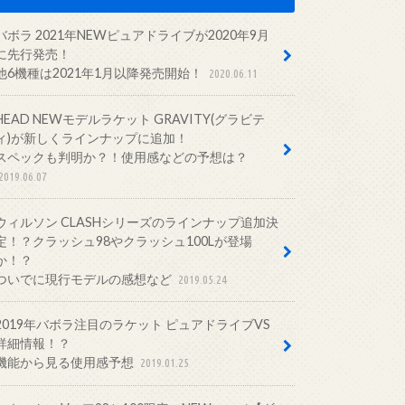
バボラ 2021年NEWピュアドライブが2020年9月
に先行発売！
他6機種は2021年1月以降発売開始！
2020.06.11
HEAD NEWモデルラケット GRAVITY(グラビテ
ィ)が新しくラインナップに追加！
スペックも判明か？！使用感などの予想は？
2019.06.07
ウィルソン CLASHシリーズのラインナップ追加決
定！？クラッシュ98やクラッシュ100Lが登場
か！？
ついでに現行モデルの感想など
2019.05.24
2019年バボラ注目のラケット ピュアドライブVS
詳細情報！？
機能から見る使用感予想
2019.01.25