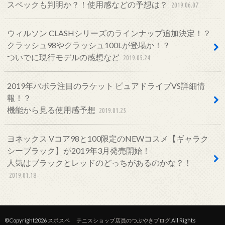
スペックも判明か？！使用感などの予想は？
2019.06.07
ウィルソン CLASHシリーズのラインナップ追加決定！？
クラッシュ98やクラッシュ100Lが登場か！？
ついでに現行モデルの感想など
2019.05.24
2019年バボラ注目のラケット ピュアドライブVS詳細情
報！？
機能から見る使用感予想
2019.01.25
ヨネックス Vコア98と100限定のNEWコスメ【ギャラク
シーブラック】が2019年3月発売開始！
人気はブラックとレッドのどっちがあるのかな？！
2019.01.18
©Copyright2026
スポスペ テニスショップ店員のつぶやきブログ
.All Rights