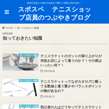
国内正規品から海外正規品まで幅広く知識を深める為に…
スポスペ テニスショッ
プ店員のつぶやきブログ
HOME
知っておきたい知識
CATEGORY
知っておきたい知識
知っておきたい知識
テニスラケットのガットの張り上がりが
何故お店によって違うのか？！その差は
いったい何？！
2018.06.06
知っておきたい知識
テニスラケットってなぜカタログに載っ
てる数値と違う重さやバランスポイント
の物があるの？
2018.05.31
知っておきたい知識
初心者の人はどうやってテニスラケット